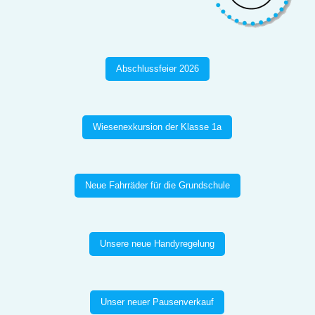
Abschlussfeier 2026
Wiesenexkursion der Klasse 1a
Neue Fahrräder für die Grundschule
Unsere neue Handyregelung
Unser neuer Pausenverkauf