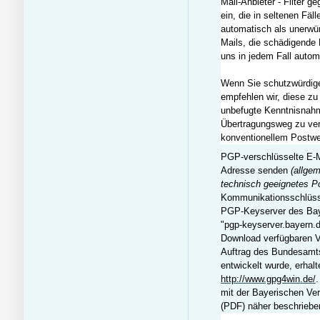
Mail-Anbieter - Filter 
ein, die in seltenen Fäl
automatisch als unerwü
Mails, die schädigende 
uns in jedem Fall autom
Wenn Sie schutzwürdige
empfehlen wir, diese zu
unbefugte Kenntnisnah
Übertragungsweg zu verh
konventionellem Postw
PGP-verschlüsselte E-M
Adresse senden
(allge
technisch geeignetes P
Kommunikationsschlüsse
PGP-Keyserver des Bay
"pgp-keyserver.bayern.d
Download verfügbaren V
Auftrag des Bundesamts 
entwickelt wurde, erhal
http://www.gpg4win.de/
mit der Bayerischen Ver
(PDF) näher beschriebe