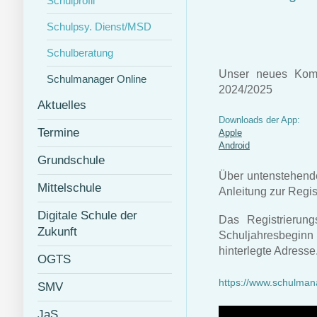
Schulprofil
Schulpsy. Dienst/MSD
Schulberatung
Unser neues Komm
Schulmanager Online
2024/2025
Aktuelles
Downloads der App:
Termine
Apple
Android
Grundschule
Über untenstehende
Mittelschule
Anleitung zur Regis
Digitale Schule der
Das Registrierung
Zukunft
Schuljahresbeginn 
hinterlegte Adresse
OGTS
https://www.schulman
SMV
JaS