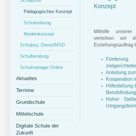
Schulprofil
Konzept
Pädagogisches Konzept
Schulordnung
Mithilfe unserer
Medienkonzept
verleihen wir d
Schulpsy. Dienst/MSD
Erziehungsauftrag 
Schulberatung
Förderung
zielgerichtete
Schulmanager Online
Anleitung zum
Aktuelles
Kooperation m
Hilfestellung 
Termine
Berufsfindung
Hoher Stell
Grundschule
Umgangsfor
Mittelschule
Digitale Schule der
Zukunft